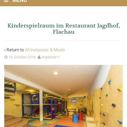
MENU
Kinderspielraum im Restaurant Jagdhof,
Flachau
‹ Return to
All-Inclusives & Meals
19. October 2016
ImpWerb11