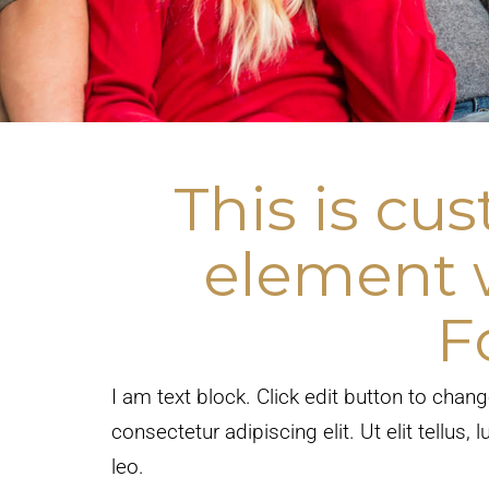
This is c
element 
F
I am text block. Click edit button to chan
consectetur adipiscing elit. Ut elit tellus
leo.