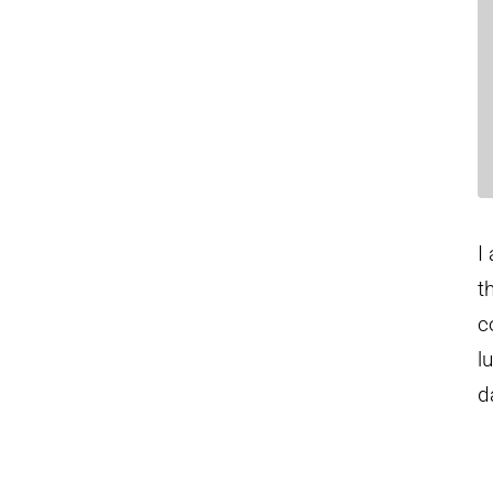
I
t
c
l
d