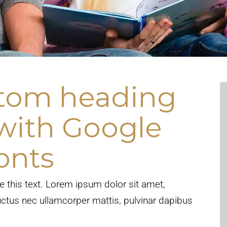
ustom heading
with Google
onts
ge this text. Lorem ipsum dolor sit amet,
, luctus nec ullamcorper mattis, pulvinar dapibus