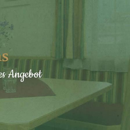
ns
hes Angebot