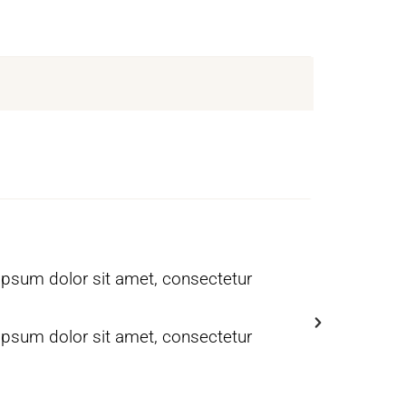
 ipsum dolor sit amet, consectetur
Ich bin ei
adipiscing 
 ipsum dolor sit amet, consectetur
Ich bin ei
adipiscing 